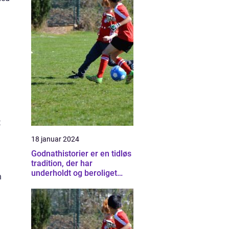
t
18 januar 2024
Godnathistorier er en tidløs
tradition, der har
underholdt og beroliget
n
børn i årtier