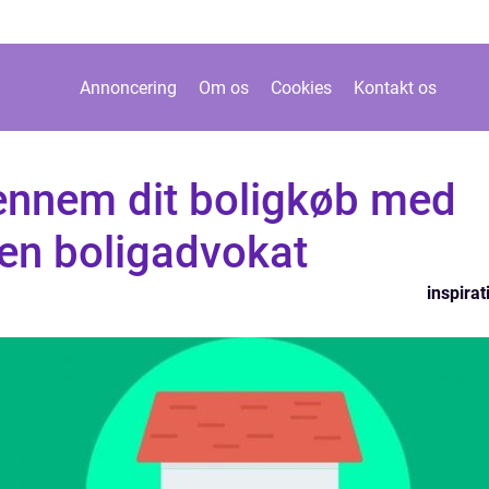
Annoncering
Om os
Cookies
Kontakt os
ennem dit boligkøb med
 en boligadvokat
inspirat