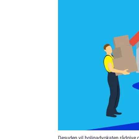
Desuden vil boligadvokaten rådgive 