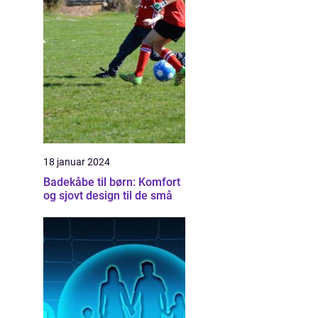
18 januar 2024
Badekåbe til børn: Komfort
og sjovt design til de små