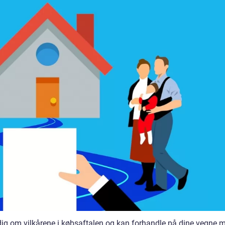
dig om vilkårene i købsaftalen og kan forhandle på dine vegne 