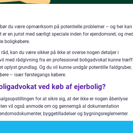
ed, bør du være opmærksom på potentielle problemer – og her kan
 er en jurist med særligt speciale inden for ejendomsret, og me
te boligkøbere.
åd, kan du være sikker på ikke at overse nogen detaljer i
vil med rådgivning fra en professionel boligadvokat kunne træff
et oplyst grundlag. Og du vil kunne undgår potentille faldgruber,
ere – især førstegangs købere.
oligadvokat ved køb af ejerbolig?
lgsopstillingen for at sikre sig, at der ikke er nogen åbenlyse
ten vil også anmode om og gennemgå al dokumentation
endomsdokumenter, byggetilladelser og bygningsreglementer.