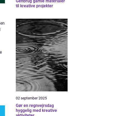
Genbrug gamle materialer
til kreative projekter
 en
d
e
02 september 2025
Gør en regnvejrsdag
hyggelig med kreative
aktiviteter