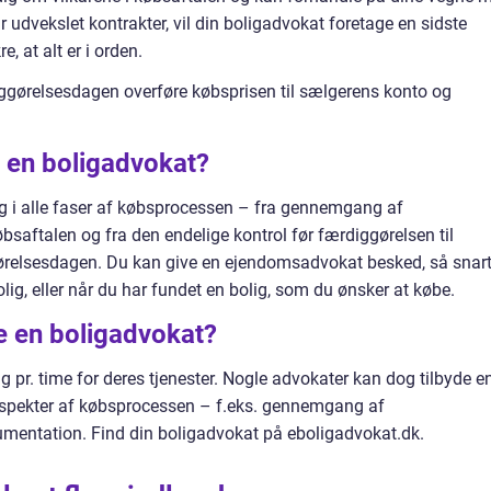
udvekslet kontrakter, vil din boligadvokat foretage en sidste
, at alt er i orden.
iggørelsesdagen overføre købsprisen til sælgerens konto og
r en boligadvokat?
g i alle faser af købsprocessen – fra gennemgang af
øbsaftalen og fra den endelige kontrol før færdiggørelsen til
ørelsesdagen. Du kan give en ejendomsadvokat besked, så snar
lig, eller når du har fundet en bolig, som du ønsker at købe.
e en boligadvokat?
g pr. time for deres tjenester. Nogle advokater kan dog tilbyde e
 aspekter af købsprocessen – f.eks. gennemgang af
kumentation. Find din boligadvokat på eboligadvokat.dk.