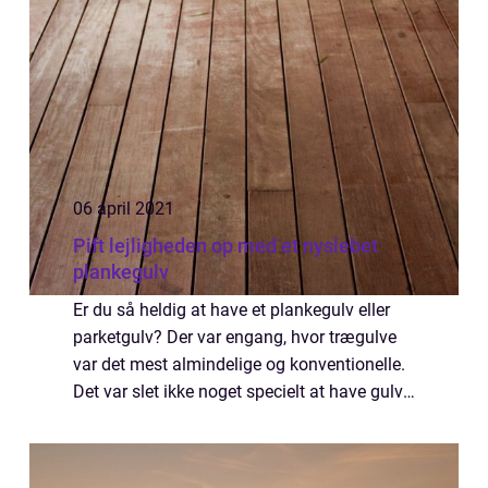
06 april 2021
Pift lejligheden op med et nyslebet
plankegulv
Er du så heldig at have et plankegulv eller
parketgulv? Der var engang, hvor trægulve
var det mest almindelige og konventionelle.
Det var slet ikke noget specielt at have gulv,
der var lavet af træ. Det er fordi man
dengang ikke havde så mange forske...