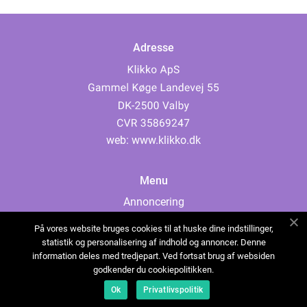
Adresse
web:
www.klikko.dk
Menu
Annoncering
Om os
På vores website bruges cookies til at huske dine indstillinger,
Cookies
statistik og personalisering af indhold og annoncer. Denne
information deles med tredjepart. Ved fortsat brug af websiden
Kontakt os
godkender du cookiepolitikken.
Sitemap
Ok
Privatlivspolitik