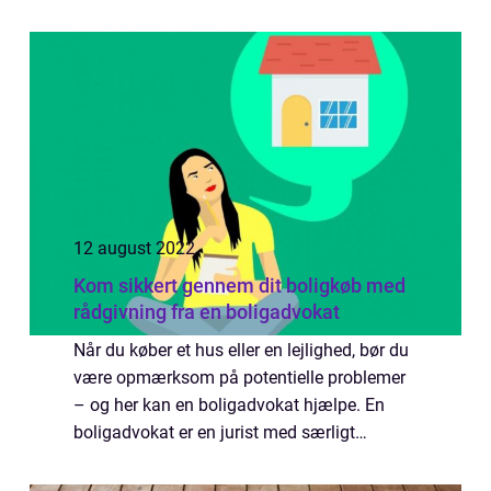
billeder til eftertragtede samleobje...
12 august 2022
Kom sikkert gennem dit boligkøb med
rådgivning fra en boligadvokat
Når du køber et hus eller en lejlighed, bør du
være opmærksom på potentielle problemer
– og her kan en boligadvokat hjælpe. En
boligadvokat er en jurist med særligt
speciale inden for ejendomsret, og med
erfaring inden for rådgivning af private...