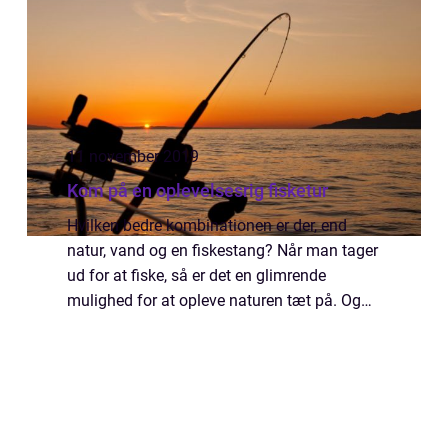
11 november 2019
Kom på en oplevelsesrig fisketur
Hvilken bedre kombinationen er der, end
natur, vand og en fiskestang? Når man tager
ud for at fiske, så er det en glimrende
mulighed for at opleve naturen tæt på. Og
samtidig er der noget beroligende over at
være på...