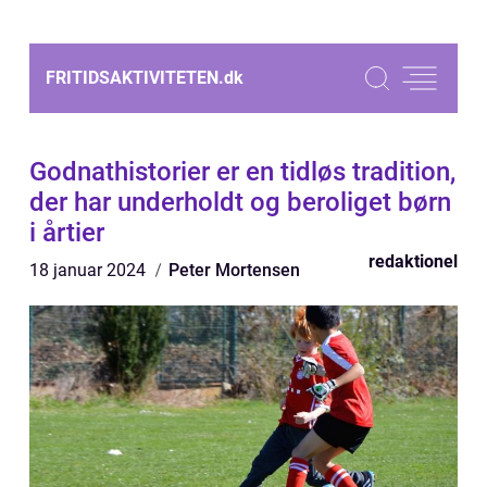
FRITIDSAKTIVITETEN.
dk
Godnathistorier er en tidløs tradition,
der har underholdt og beroliget børn
i årtier
redaktionel
18 januar 2024
Peter Mortensen