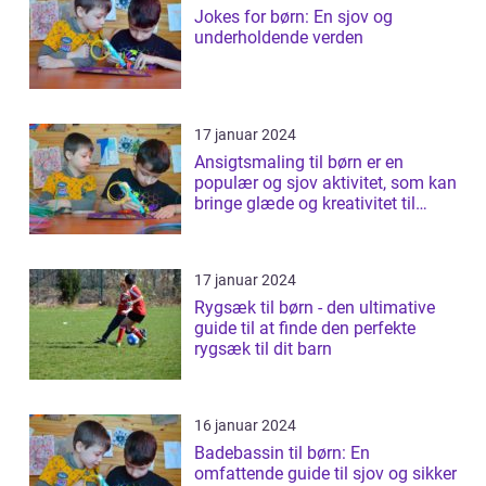
Jokes for børn: En sjov og
underholdende verden
17 januar 2024
Ansigtsmaling til børn er en
populær og sjov aktivitet, som kan
bringe glæde og kreativitet til
ethv...
17 januar 2024
Rygsæk til børn - den ultimative
guide til at finde den perfekte
rygsæk til dit barn
16 januar 2024
Badebassin til børn: En
omfattende guide til sjov og sikker