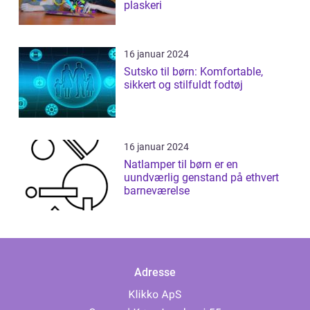
plaskeri
16 januar 2024
Sutsko til børn: Komfortable,
sikkert og stilfuldt fodtøj
16 januar 2024
Natlamper til børn er en
uundværlig genstand på ethvert
barneværelse
Adresse