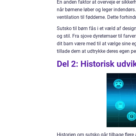
En anden faktor at overveje er sikkerh
når børnene løber og leger indendørs.
ventilation til fødderne. Dette forhin
Sutsko til børn fås i et væld af desig
og stil. Fra sjove dyretemaer til farv
dit barn være med til at vælge sine e
tillade dem at udtrykke deres egen per
Del 2: Historisk udvik
Historien om sutsko går tilbage flere 