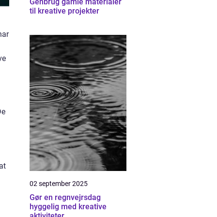
Genbrug gamle materialer
til kreative projekter
har
ve
De
at
02 september 2025
Gør en regnvejrsdag
hyggelig med kreative
aktiviteter