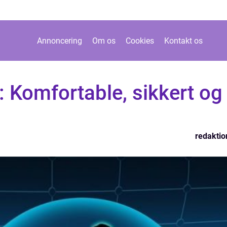
Annoncering
Om os
Cookies
Kontakt os
n: Komfortable, sikkert og
redaktio