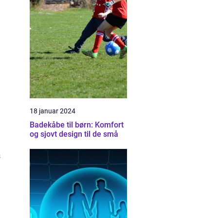
18 januar 2024
Badekåbe til børn: Komfort
og sjovt design til de små
s