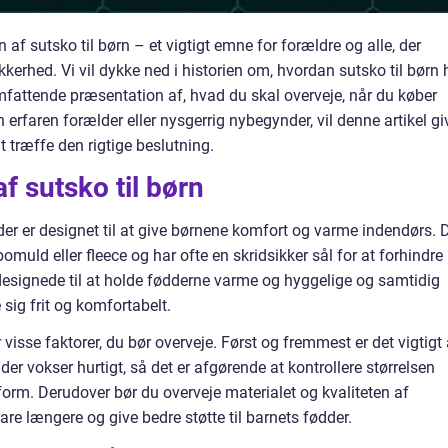
n af sutsko til børn – et vigtigt emne for forældre og alle, der
erhed. Vi vil dykke ned i historien om, hvordan sutsko til børn 
 omfattende præsentation af, hvad du skal overveje, når du køber
n erfaren forælder eller nysgerrig nybegynder, vil denne artikel gi
 træffe den rigtige beslutning.
f sutsko til børn
 der er designet til at give børnene komfort og varme indendørs. 
bomuld eller fleece og har ofte en skridsikker sål for at forhindre
 designede til at holde fødderne varme og hyggelige og samtidig
sig frit og komfortabelt.
r visse faktorer, du bør overveje. Først og fremmest er det vigtigt 
der vokser hurtigt, så det er afgørende at kontrollere størrelsen
orm. Derudover bør du overveje materialet og kvaliteten af
vare længere og give bedre støtte til barnets fødder.