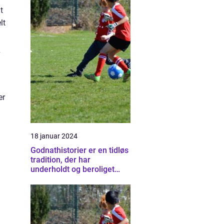
t
lt
v
er
18 januar 2024
Godnathistorier er en tidløs
tradition, der har
underholdt og beroliget
børn i årtier