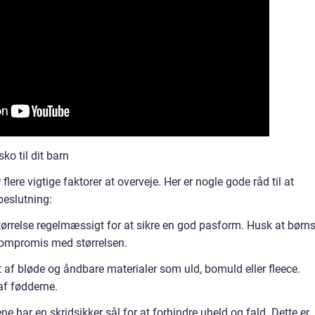
ko til dit barn
 flere vigtige faktorer at overveje. Her er nogle gode råd til at
beslutning:
dstørrelse regelmæssigt for at sikre en god pasform. Husk at børn
 kompromis med størrelsen.
et af bløde og åndbare materialer som uld, bomuld eller fleece.
 af fødderne.
ene har en skridsikker sål for at forhindre uheld og fald. Dette er