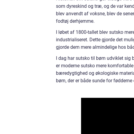
som dyreskind og træ, og de var kend
blev anvendt af voksne, blev de sene
fodtøj derhjemme.
I løbet af 1800-tallet blev sutsko me
industrialiseret. Dette gjorde det mulig
gjorde dem mere almindelige hos bå
I dag har sutsko til børn udviklet si
er moderne sutsko mere komfortable o
bæredygtighed og økologiske materiale
børn, der er både sunde for fødderne 