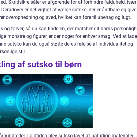
ed. Skridsikre såler er afgørende for at forhindre falduheld, især
 Derudover er det vigtigt at vælge sutsko, der er åndbare og give
drer overophedning og sved, hvilket kan føre til ubehag og lugt.
ns og farver, så du kan finde en, der matcher dit barns personlig
erige mønstre og figurer, er der noget for enhver smag. Ved at lade
gne sutsko kan du også støtte deres følelse af individualitet og
sonlige stil.
ling af sutsko til børn
århundreder. I oldtiden blev sutsko lavet af naturlige materialer