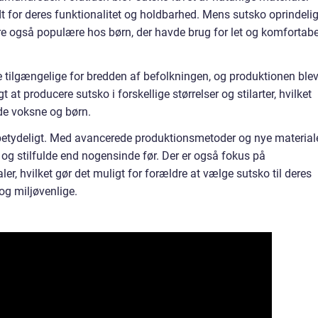
t for deres funktionalitet og holdbarhed. Mens sutsko oprindelig
re også populære hos børn, der havde brug for let og komfortabe
re tilgængelige for bredden af befolkningen, og produktionen ble
t at producere sutsko i forskellige størrelser og stilarter, hvilket
de voksne og børn.
g betydeligt. Med avancerede produktionsmetoder og nye material
g stilfulde end nogensinde før. Der er også fokus på
r, hvilket gør det muligt for forældre at vælge sutsko til deres
og miljøvenlige.