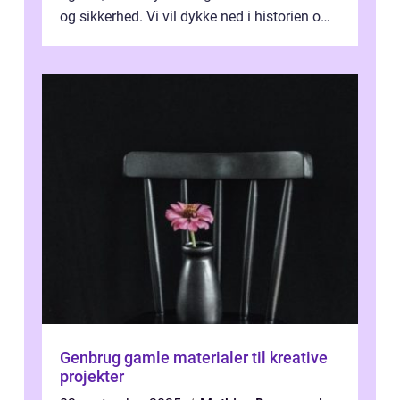
og sikkerhed. Vi vil dykke ned i historien om,
hvordan sutsk...
Genbrug gamle materialer til kreative
projekter