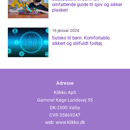
omfattende guide til sjov og sikker
plaskeri
16 januar 2024
Sutsko til børn: Komfortable,
sikkert og stilfuldt fodtøj
Adresse
web:
www.klikko.dk