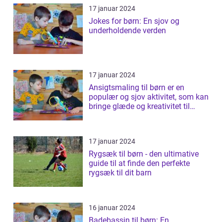
17 januar 2024
Jokes for børn: En sjov og
underholdende verden
17 januar 2024
Ansigtsmaling til børn er en
populær og sjov aktivitet, som kan
bringe glæde og kreativitet til
ethv...
17 januar 2024
Rygsæk til børn - den ultimative
guide til at finde den perfekte
rygsæk til dit barn
16 januar 2024
Badebassin til børn: En