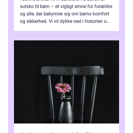
sutsko til børn – et vigtigt emne for forældre
og alle, der bekymrer sig om børns komfort
og sikkerhed. Vi vil dykke ned i historien om,
hvordan sutsk...