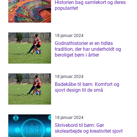
Historien bag samlekort og deres
popularitet
18 januar 2024
Godnathistorier er en tidløs
tradition, der har underholdt og
beroliget børn i årtier
18 januar 2024
Badekåbe til børn: Komfort og
sjovt design til de små
18 januar 2024
Skrivebord til børn: Gør
skolearbejde og kreativitet sjovt