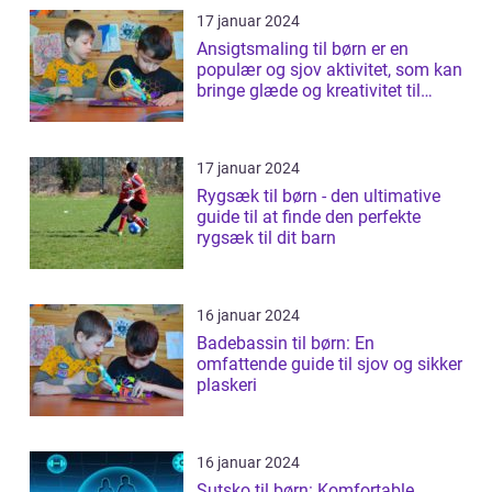
17 januar 2024
Ansigtsmaling til børn er en
populær og sjov aktivitet, som kan
bringe glæde og kreativitet til
ethv...
17 januar 2024
Rygsæk til børn - den ultimative
guide til at finde den perfekte
rygsæk til dit barn
16 januar 2024
Badebassin til børn: En
omfattende guide til sjov og sikker
plaskeri
16 januar 2024
Sutsko til børn: Komfortable,