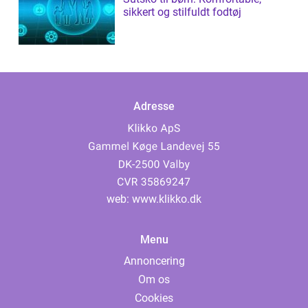
sikkert og stilfuldt fodtøj
Adresse
web:
www.klikko.dk
Menu
Annoncering
Om os
Cookies