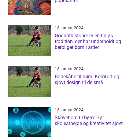
popularitet
18 januar 2024
Godnathistorier er en tidløs
tradition, der har underholdt og
beroliget børn i årtier
18 januar 2024
Badekåbe til børn: Komfort og
sjovt design til de små
18 januar 2024
Skrivebord til børn: Gør
skolearbejde og kreativitet sjovt