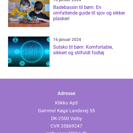
Badebassin til børn: En
omfattende guide til sjov og sikker
plaskeri
16 januar 2024
Sutsko til børn: Komfortable,
sikkert og stilfuldt fodtøj
Adresse