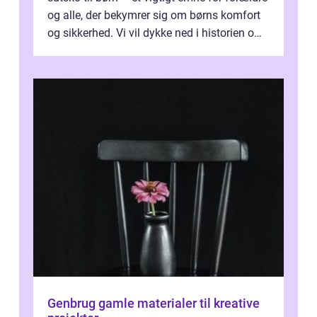
og alle, der bekymrer sig om børns komfort
og sikkerhed. Vi vil dykke ned i historien om,
hvordan sutsk...
Genbrug gamle materialer til kreative