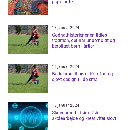
popularitet
18 januar 2024
Godnathistorier er en tidløs
tradition, der har underholdt og
beroliget børn i årtier
18 januar 2024
Badekåbe til børn: Komfort og
sjovt design til de små
18 januar 2024
Skrivebord til børn: Gør
skolearbejde og kreativitet sjovt