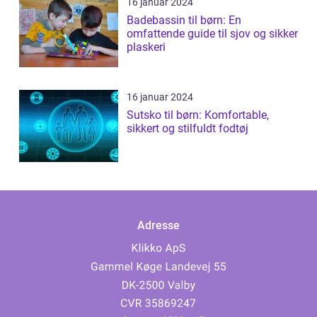
16 januar 2024
Badebassin til børn: En
omfattende guide til sjov og sikker
plaskeri
16 januar 2024
Sutsko til børn: Komfortable,
sikkert og stilfuldt fodtøj
Adresse