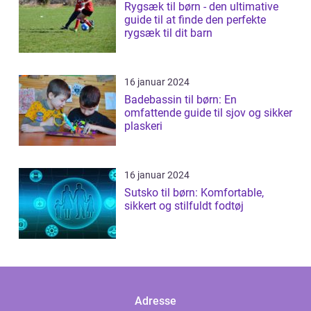
Rygsæk til børn - den ultimative
guide til at finde den perfekte
rygsæk til dit barn
16 januar 2024
Badebassin til børn: En
omfattende guide til sjov og sikker
plaskeri
16 januar 2024
Sutsko til børn: Komfortable,
sikkert og stilfuldt fodtøj
Adresse