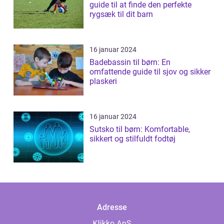
guide til at finde den perfekte
rygsæk til dit barn
16 januar 2024
Badebassin til børn: En
omfattende guide til sjov og sikker
plaskeri
16 januar 2024
Sutsko til børn: Komfortable,
sikkert og stilfuldt fodtøj
Adresse