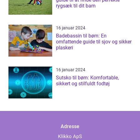
rygsæk til dit barn
16 januar 2024
Badebassin til børn: En
omfattende guide til sjov og sikker
plaskeri
16 januar 2024
Sutsko til børn: Komfortable,
sikkert og stilfuldt fodtøj
Adresse