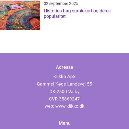
02 september 2025
Historien bag samlekort og deres
popularitet
Adresse
web:
www.klikko.dk
Menu