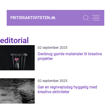
FRITIDSAKTIVITETEN.
dk
editorial
02 september 2025
Genbrug gamle materialer til kreative
projekter
02 september 2025
Gør en regnvejrsdag hyggelig med
kreative aktiviteter